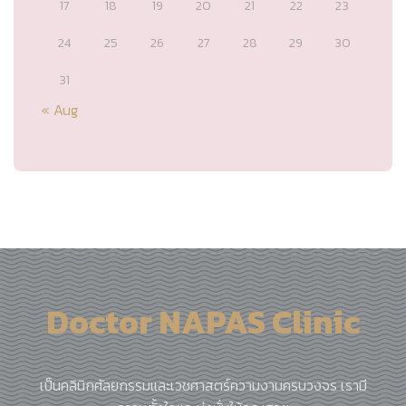
17
18
19
20
21
22
23
24
25
26
27
28
29
30
31
« Aug
Doctor NAPAS Clinic
เป็นคลินิกศัลยกรรมและเวชศาสตร์ความงามครบวงจร เรามี