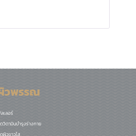
ผิวพรรณ
ิลเลอร์
ีดวิตามินบำรุงร่างกาย
ีดผิวขาวใส