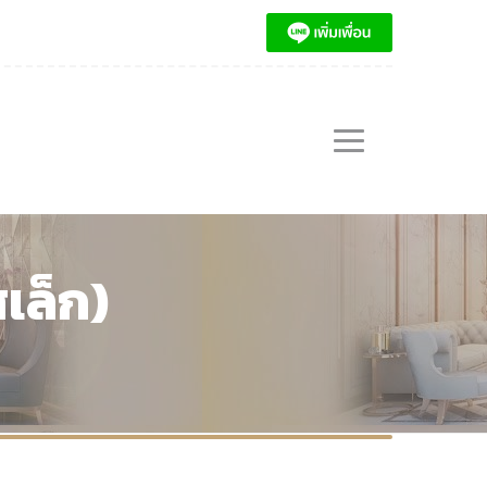
เล็ก)