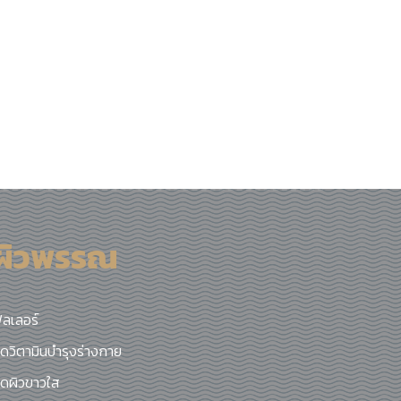
ผิวพรรณ
ิลเลอร์
ีดวิตามินบำรุงร่างกาย
ีดผิวขาวใส