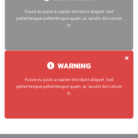
Fusce eu justo a sapien tincidunt aliquet. Sed
pellentesque pellentesque quam, ac iaculis dui rutrum
in.
WARNING
Fusce eu justo a sapien tincidunt aliquet. Sed
pellentesque pellentesque quam, ac iaculis dui rutrum
in.