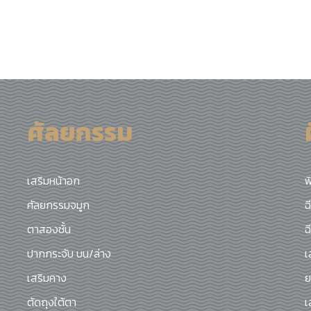
ศัลยกรรม
เสริมหน้าอก
ฟ
ศัลยกรรมจมูก
ฉ
ตาสองชั้น
ฉ
ปากกระจับ บน/ล่าง
เ
เสริมคาง
ย
ตัดถุงใต้ตา
เ