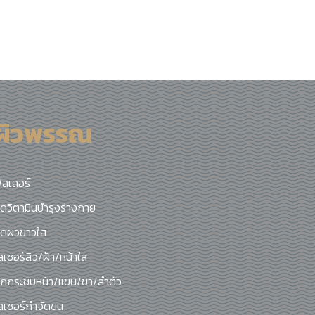
ผิวพรรณ
ิลเลอร์
ีดวิตามินบำรุงร่างกาย
ีดผิวขาวใส
ลเซอร์สิว/ฝ้า/หน้าใส
กกระชับหน้า/แขน/ขา/ลำตัว
ลเซอร์กำจัดขน